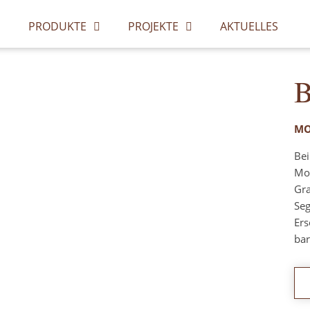
PRODUKTE
PROJEKTE
AKTUELLES
B
MO
Bei
Mod
Gra
Seg
Ers
ba