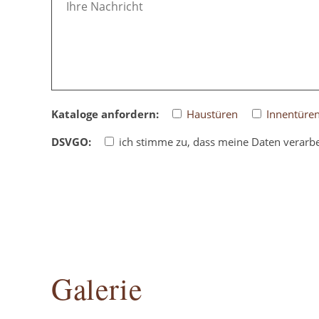
Kataloge anfordern:
Haustüren
Innentüre
DSVGO:
ich stimme zu, dass meine Daten verarbe
Please
leave
this
field
empty.
Galerie