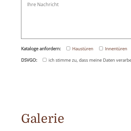
Kataloge anfordern:
Haustüren
Innentüren
DSVGO:
ich stimme zu, dass meine Daten verarbe
Please
leave
this
field
empty.
Galerie