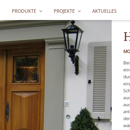
PRODUKTE
PROJEKTE
AKTUELLES
MO
Bei
ein
dur
ein
Sch
auc
auc
ant
der
wä