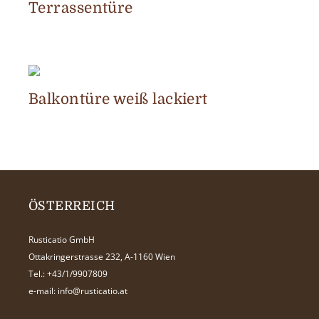
Terrassentüre
Balkontüre weiß lackiert
ÖSTERREICH
Rusticatio GmbH
Ottakringerstrasse 232, A-1160 Wien
Tel.:
+43/1/9907809
e-mail:
info@rusticatio.at