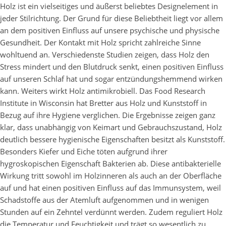
Holz ist ein vielseitiges und äußerst beliebtes Designelement in
jeder Stilrichtung. Der Grund für diese Beliebtheit liegt vor allem
an dem positiven Einfluss auf unsere psychische und physische
Gesundheit. Der Kontakt mit Holz spricht zahlreiche Sinne
wohltuend an. Verschiedenste Studien zeigen, dass Holz den
Stress mindert und den Blutdruck senkt, einen positiven Einfluss
auf unseren Schlaf hat und sogar entzündungshemmend wirken
kann. Weiters wirkt Holz antimikrobiell. Das Food Research
Institute in Wisconsin hat Bretter aus Holz und Kunststoff in
Bezug auf ihre Hygiene verglichen. Die Ergebnisse zeigen ganz
klar, dass unabhängig von Keimart und Gebrauchszustand, Holz
deutlich bessere hygienische Eigenschaften besitzt als Kunststoff.
Besonders Kiefer und Eiche töten aufgrund ihrer
hygroskopischen Eigenschaft Bakterien ab. Diese antibakterielle
Wirkung tritt sowohl im Holzinneren als auch an der Oberfläche
auf und hat einen positiven Einfluss auf das Immunsystem, weil
Schadstoffe aus der Atemluft aufgenommen und in wenigen
Stunden auf ein Zehntel verdünnt werden. Zudem reguliert Holz
die Temperatur und Feuchtigkeit und trägt so wesentlich zu