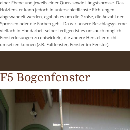
einer Ebene und jeweils einer Quer- sowie Längstsprosse. Das
Holzfenster kann jedoch in unterschiedlichste Richtungen
abgewandelt werden, egal ob es um die Größe, die Anzahl der
Sprossen oder die Farben geht. Da wir unsere Beschlagsysteme
vielfach in Handarbeit selber fertigen ist es uns auch möglich
Fensterlösungen zu entwickeln, die andere Hersteller nicht
umsetzen können (z.B. Faltfenster, Fenster im Fenster).
F5 Bogenfenster